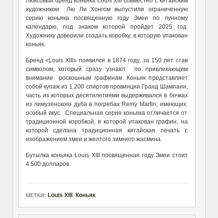
Люксовый бренд коньяка Louis XIII совместно с китайским
художником Лю Ли Хонгом выпустили ограниченную
серию коньяка посвященную году Змеи по лунному
календарю, под знаком которой пройдет 2025 год.
Художнику доверили создать коробку, в которую упакован
коньяк.
Бренд «Louis XIII» появился в 1874 году, за 150 лет став
символом, который сразу узнают по привлекающим
внимание роскошным графинам. Коньяк представляет
собой купаж из 1.200 спиртов провинции Гранд Шампани,
часть из которых десятилетиями выдерживался в бочках
из лимузенского дуба в погребах Remy Martin, имеющих
особый вкус. Специальная серия коньяка отличается от
традиционной коробкой, в которой упакован графин, на
которой сделана традиционная китайская печать с
изображением змеи и желтого зимнего жасмина.
Бутылка коньяка Louis XIII посвященная году Змеи стоит
4.500 долларов.
Louis XIII
,
Коньяк
МЕТКИ: