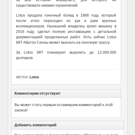
существовало никаких ограничений.
Lotus продала гоночный болид в 1988 году, который
после этого переходил из рук в руки крупных
коллекционеров. Нынешний владелец купил машину в
2016 году, сделал полную реставрацию с детальной
документацией проделанных работ.
Х
оть сейчас
Lotus
98T Айртон Сенн
ы
может выехать на гоночную трассу.
За Lotus 98T планируют выручить до 12.000.000
долларов.
Lotus
МЕТКИ:
Комментарии отсуствуют
Вы может стать первым оставившим комментарий к этой
записи!
Добавить комментарий