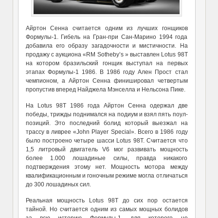
Айртон Сенна
считается одним из лучших гонщиков
Формулы-1. Гибель на
Гран-при Сан-Марино 1994 года
добавила его образу загадочности и мистичности.
На
продажу с аукциона «
RM Sotheby’s
» выставлен Lotus 98T
на котором бразильский гонщик выступал на первых
этапах Формулы-1 1986. В
1986
году Ален Прост стал
чемпионом, а Айртон Сенна финишировал четвертым
пропустив вперед
Найджела Мэнселла и Нельсона Пике.
На
Lotus 98T
1986 года Айртон Сенна одержал две
победы, трижды поднимался на подиум и взял пять поул-
позиций. Это последний болид который выезжал на
трассу в ливрее «
John Player Special
». Всего в 1986 году
было построено четыре шасси Lotus 98T. Считается что
1,5 литровый двигатель
V6 мог развивать мощность
более 1.000 лошадиные силы, правда никакого
подтверждения этому нет. Мощность мотора между
квалификационным и гоночным режиме могла отличаться
до 300 лошадиных сил.
Реальная мощность
Lotus 98T до сих пор остается
тайной. Но считается одним из самых мощных болидов
за всю историю Формулы-1, для которого не