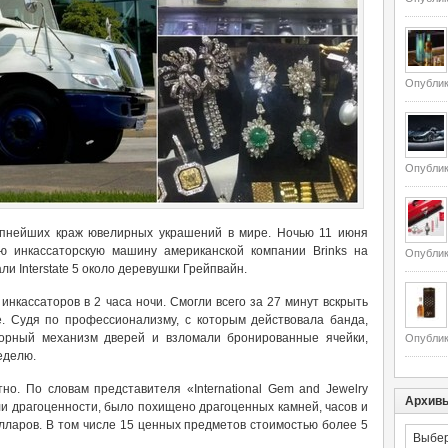
Опублик
Опублик
упнейших краж ювелирных украшений в мире. Ночью 11 июня
ю инкассаторскую машину американской компании Brinks на
Опублик
али Interstate 5 около деревушки Грейпвайн.
нкассаторов в 2 часа ночи. Смогли всего за 27 минут вскрыть
. Судя по профессионализму, с которым действовала банда,
порный механизм дверей и взломали бронированные ячейки,
Опублик
еделю.
но. По словам представителя «International Gem and Jewelry
Архив
ли драгоценности, было похищено драгоценных камней, часов и
лларов. В том числе 15 ценных предметов стоимостью более 5
Архивы