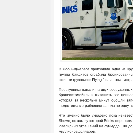
В Лос-Анджелесе произошла одна из кр
группа бандитов ограбила бронированну
стоянки грузовиков Flying J на автомагистр
Преступники напали на двух вооруженных и
бронеавтомобили и вытащить все ценное
которая за несколько минут обошли за
подготовка к ограблению заняла не одну н
Что именно было украдено пока неизвест
Show», по заказу которой Brinks перевози
ювелирных украшений на сумму до 100 до
миллионов долларов.