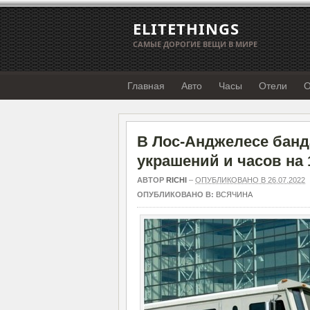
ELITETHINGS
САМЫЕ ДОРОГИЕ ВЕЩИ В МИРЕ
Главная
Авто
Часы
Отели
О
В Лос-Анджелесе банд
украшений и часов на
АВТОР
RICHI
–
ОПУБЛИКОВАНО В 26.07.2022
ОПУБЛИКОВАНО В:
ВСЯЧИНА