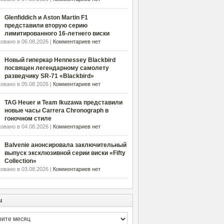
Glenfiddich и Aston Martin F1
представили вторую серию
лимитированного 16-летнего виски
овано в 06.08.2026 |
Комментариев нет
Новый гиперкар Hennessey Blackbird
посвящен легендарному самолету
разведчику SR-71 «Blackbird»
овано в 05.08.2026 |
Комментариев нет
TAG Heuer и Team Ikuzawa представили
новые часы Carrera Chronograph в
гоночном стиле
овано в 04.08.2026 |
Комментариев нет
Balvenie анонсировала заключительный
выпуск эксклюзивной серии виски «Fifty
Collection»
овано в 03.08.2026 |
Комментариев нет
ы