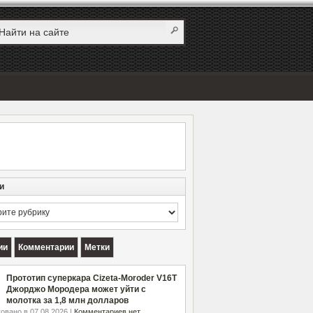
и
и
ии
Комментарии
Метки
Прототип суперкара Cizeta-Moroder V16T
Джорджо Мородера может уйти с
молотка за 1,8 млн долларов
овано в 07.08.2026 |
Комментариев нет