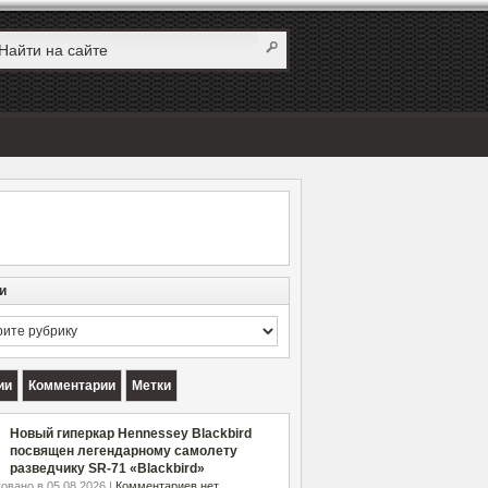
и
и
ии
Комментарии
Метки
Новый гиперкар Hennessey Blackbird
посвящен легендарному самолету
разведчику SR-71 «Blackbird»
овано в 05.08.2026 |
Комментариев нет