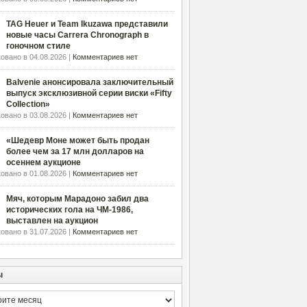
TAG Heuer и Team Ikuzawa представили
новые часы Carrera Chronograph в
гоночном стиле
овано в 04.08.2026 |
Комментариев нет
Balvenie анонсировала заключительный
выпуск эксклюзивной серии виски «Fifty
Collection»
овано в 03.08.2026 |
Комментариев нет
«Шедевр Моне может быть продан
более чем за 17 млн долларов на
осеннем аукционе
овано в 01.08.2026 |
Комментариев нет
Мяч, которым Марадоно забил два
исторических гола на ЧМ-1986,
выставлен на аукцион
овано в 31.07.2026 |
Комментариев нет
ы