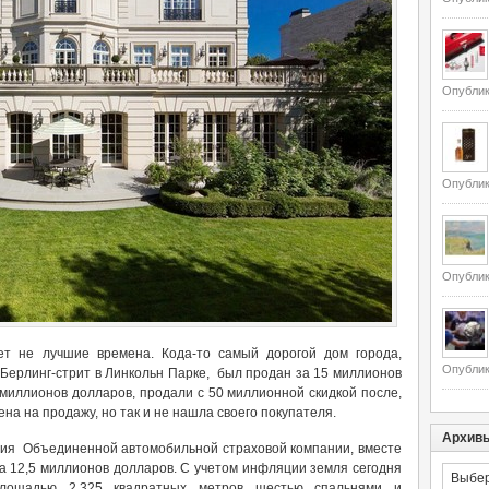
Опублик
Опублик
Опублик
ет не лучшие времена. Кода-то самый дорогой дом города,
Опублик
Берлинг-стрит в Линкольн Парке, был продан за 15 миллионов
 миллионов долларов, продали с 50 миллионной скидкой после,
ена на продажу, но так и не нашла своего покупателя.
Архив
ия Объединенной автомобильной страховой компании, вместе
за 12,5 миллионов долларов. С учетом инфляции земля сегодня
Архивы
площадью 2.325 квадратных метров шестью спальнями и