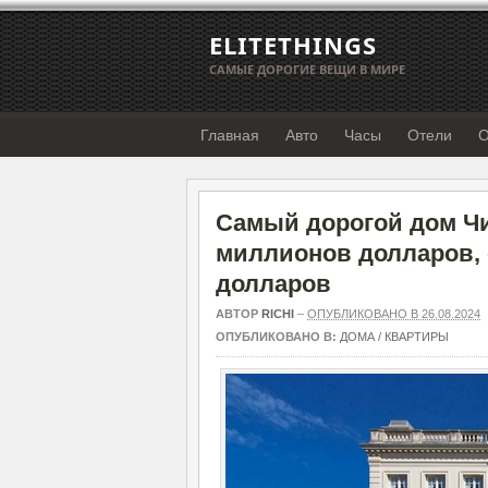
ELITETHINGS
САМЫЕ ДОРОГИЕ ВЕЩИ В МИРЕ
Главная
Авто
Часы
Отели
О
Самый дорогой дом Чик
миллионов долларов, 
долларов
АВТОР
RICHI
–
ОПУБЛИКОВАНО В 26.08.2024
ОПУБЛИКОВАНО В:
ДОМА / КВАРТИРЫ