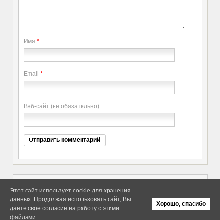
Имя
*
Email
*
Веб-сайт (не обязательно)
Этот сайт использует cookie для хранения
данных. Продолжая использовать сайт, Вы
Copyright elitethings. All Rights
Об Arras WordPress Theme
Хорошо, спасибо
Reserved.
даете свое согласие на работу с этими
файлами.