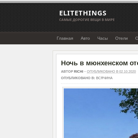
ELITETHINGS
САМЫЕ ДОРОГИЕ ВЕЩИ В МИРЕ
Главная
Авто
Часы
Отели
О
Ночь в мюнхенском оте
АВТОР
RICHI
–
ОПУБЛИКОВАНО В 02.10.2020
ОПУБЛИКОВАНО В:
ВСЯЧИНА