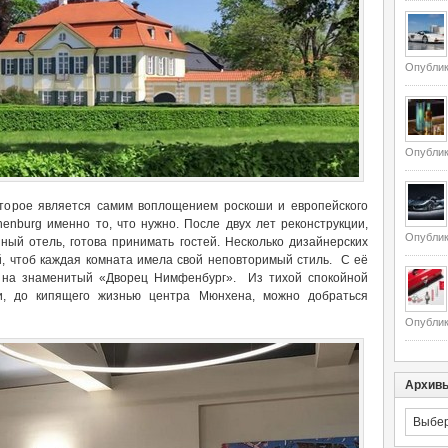
Опублик
Опублик
оторое является самим воплощением роскоши и европейского
nburg именно то, что нужно. После двух лет реконструкции,
Опублик
ный отель, готова принимать гостей. Несколько дизайнерских
й, чтоб каждая комната имела свой неповторимый стиль. С её
 на знаменитый «Дворец Нимфенбург». Из тихой спокойной
и, до кипящего жизнью центра Мюнхена, можно добраться
Опублик
Архив
Архивы