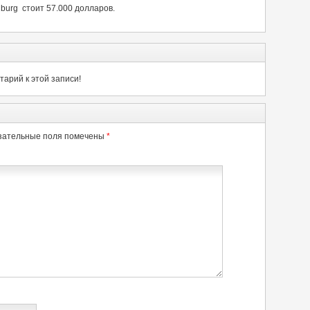
urg стоит 57.000 долларов.
арий к этой записи!
зательные поля помечены
*