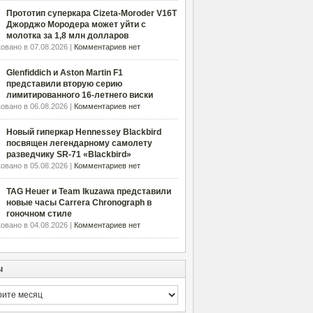
Прототип суперкара Cizeta-Moroder V16T
Джорджо Мородера может уйти с
молотка за 1,8 млн долларов
овано в 07.08.2026 |
Комментариев нет
Glenfiddich и Aston Martin F1
представили вторую серию
лимитированного 16-летнего виски
овано в 06.08.2026 |
Комментариев нет
Новый гиперкар Hennessey Blackbird
посвящен легендарному самолету
разведчику SR-71 «Blackbird»
овано в 05.08.2026 |
Комментариев нет
TAG Heuer и Team Ikuzawa представили
новые часы Carrera Chronograph в
гоночном стиле
овано в 04.08.2026 |
Комментариев нет
ы