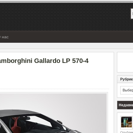
 нас
borghini Gallardo LP 570-4
Рубрик
Рубрик
Недавн
Опублик