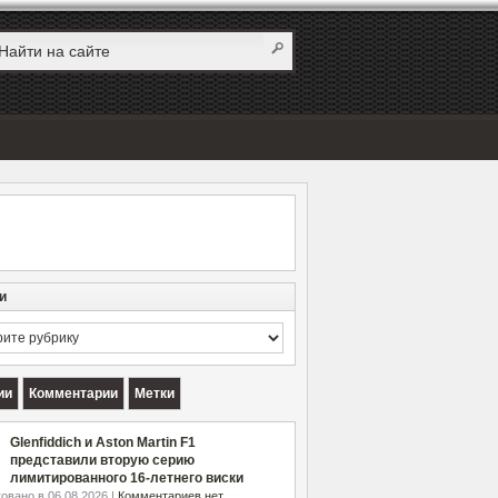
и
и
ии
Комментарии
Метки
Glenfiddich и Aston Martin F1
представили вторую серию
лимитированного 16-летнего виски
овано в 06.08.2026 |
Комментариев нет