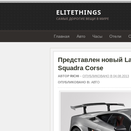
ELITETHINGS
САМЫЕ ДОРОГИЕ ВЕЩИ В МИРЕ
Главная
Авто
Часы
Отели
О
Представлен новый Lam
Squadra Corse
АВТОР
RICHI
–
ОПУБЛИКОВАНО В 04.08.2013
ОПУБЛИКОВАНО В:
АВТО