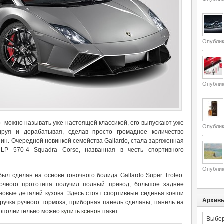
Опублик
Опублик
o можно называть уже настоящей классикой, его выпускают уже
Опублик
ируя и дорабатывая, сделав просто громадное количество
н. Очередной новинкой семейства Gallardo, стала заряженная
LP 570-4 Squadra Corse, названная в честь спортивного
Опублик
ыл сделан на основе гоночного болида Gallardo Super Trofeo.
ночного прототипа получил полный привод, большое заднее
новые деталей кузова. Здесь стоят спортивные сиденья ковши
Архив
 ручка ручного тормоза, приборная панель сделаны, панель на
 дополнительно можно
купить ксенон
пакет.
Архивы