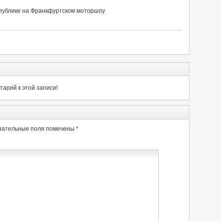
публике на Франкфуртском моторшоу
арий к этой записи!
зательные поля помечены
*