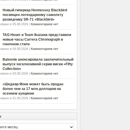
Новый гиперкар Hennessey Blackbird
посвящен легендарному самолету
разведчику SR-71 «Blackbird»
овано в 05.08.2026 |
Комментариев нет
TAG Heuer и Team Ikuzawa представили
новые часы Carrera Chronograph в
гоночном стиле
овано в 04.08.2026 |
Комментариев нет
Balvenie анонсировала заключительный
выпуск эксклюзивной серии виски «Fifty
Collection»
овано в 03.08.2026 |
Комментариев нет
«Шедевр Моне может быть продан
более чем за 17 млн долларов на
осеннем аукционе
овано в 01.08.2026 |
Комментариев нет
ы