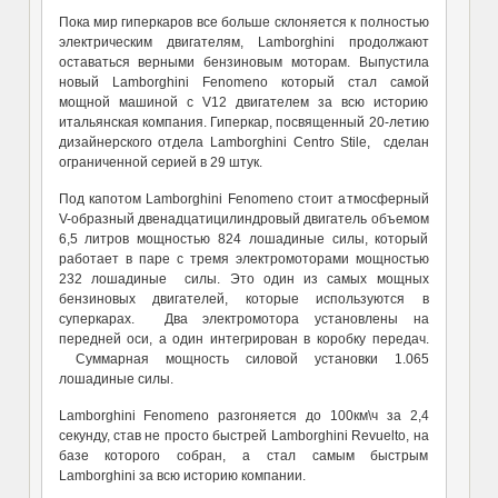
Пока мир гиперкаров все больше склоняется к полностью
электрическим двигателям, Lamborghini продолжают
оставаться верными бензиновым моторам. Выпустила
новый Lamborghini Fenomeno который стал самой
мощной машиной c V12 двигателем за всю историю
итальянская компания. Гиперкар, посвященный 20-летию
дизайнерского отдела Lamborghini Centro Stile, сделан
ограниченной серией в 29 штук.
Под капотом Lamborghini Fenomeno стоит атмосферный
V-образный двенадцатицилиндровый двигатель объемом
6,5 литров мощностью 824 лошадиные силы, который
работает в паре с тремя электромоторами мощностью
232 лошадиные силы. Это один из самых мощных
бензиновых двигателей, которые используются в
суперкарах. Два электромотора установлены на
передней оси, а один интегрирован в коробку передач.
Суммарная мощность силовой установки 1.065
лошадиные силы.
Lamborghini Fenomeno разгоняется до 100км\ч за 2,4
секунду, став не просто быстрей Lamborghini Revuelto, на
базе которого собран, а стал самым быстрым
Lamborghini за всю историю компании.