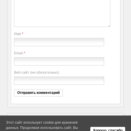
Имя
*
Email
*
Веб-сайт (не обязательно)
Этот сайт использует cookie для хранения
данных. Продолжая использовать сайт, Вы
Copyright elitethings. All Rights
Об Arras WordPress Theme
Хорошо, спасибо