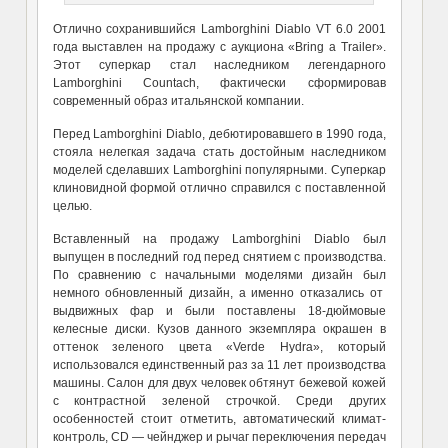
Отлично сохранившийся Lamborghini Diablo VT 6.0 2001
года выставлен на продажу с аукциона «Bring a Trailer».
Этот суперкар стал наследником легендарного
Lamborghini Countach, фактически сформировав
современный образ итальянской компании.
Перед Lamborghini
Diablo, дебютировавшего в 1990 года,
стояла нелегкая задача стать достойным наследником
моделей сделавших Lamborghini популярными. Суперкар
клиновидной формой отлично справился с поставленной
целью.
Вставленный на продажу
Lamborghini
Diablo был
выпущен в последний год перед
снятием с
производства.
По сравнению с начальными моделями дизайн был
немного обновленный дизайн,
а именно
отказ
ались
от
выдвижных фар и
были поставлены
18-дюймовы
е
келесные
диски. Кузов данного экземпляра окрашен в
оттенок зеленого цвета «
Verde Hydra
», который
использовался единственный раз за 11 лет производства
машины. Салон для двух человек обтянут бежевой кожей
с контрастной зеленой строчкой. Среди других
особенностей стоит отметить, автоматический климат-
контроль,
CD — чейнджер и рычаг переключения передач