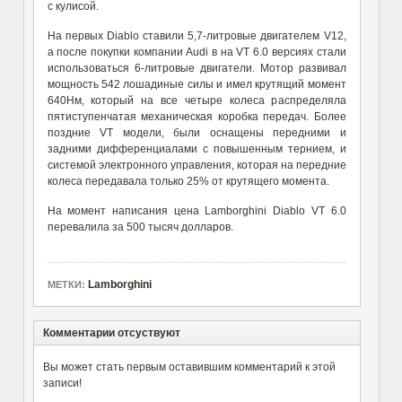
с кулисой.
На первых Diablo ставили 5,7-литровые двигателем V12,
а после покупки компании Audi в на VT 6.0 версиях стали
использоваться 6-литровые двигатели. Мотор развивал
мощность 542 лошадиные силы и имел крутящий момент
640Нм, который на все четыре колеса распределяла
пятиступенчатая механическая коробка передач. Более
поздние VT модели, были оснащены передними и
задними дифференциалами с повышенным тернием, и
системой электронного управления, которая на передние
колеса передавала только 25% от крутящего момента.
На момент написания цена
Lamborghini Diablo VT 6.0
перевалила за 500 тысяч долларов.
Lamborghini
МЕТКИ:
Комментарии отсуствуют
Вы может стать первым оставившим комментарий к этой
записи!