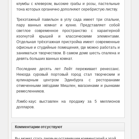
клумбы с клевером, высокие грабы и розы, пастельные
тона которых органично дополняют серебристую листву.
Трехэтажный павильон в углу сада имеет три спальни,
пару ванных комнат и кухню. Представляет собой
светлое современное пространство с характерной
изогнутой крышей и классическими элементами.
Отдельная трёхэтажная пристройка имеет современные
офисные и студийные помещения, где можно работать и
заниматься творчеством. В самом доме шесть спалена и
девять больших ванных комнат.
Последние десять лет Лейт переживает ренессанс.
Некогда суровый портовый город стал творческим и
кулинарным центром Эдинбурга с ресторанами
отмеченными звёздами Мишлен, магазинами и рынками
ремесленников.
Лэмбс-хаус выставлен на продажу за 5 миллионов
долларов.
Комментарии отсуствуют
Вы может стать первым оставившим комментарий к этой