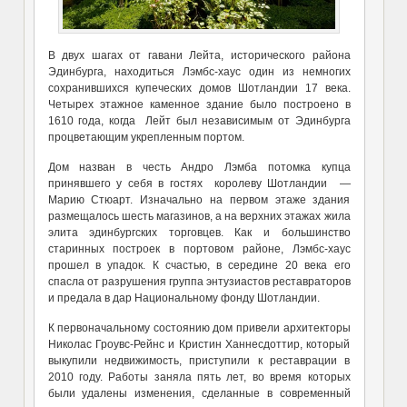
В двух шагах от гавани Лейта, исторического района
Эдинбурга, находиться Лэмбс-хаус один из немногих
сохранившихся купеческих домов Шотландии 17 века.
Четырех этажное каменное здание было построено в
1610 года, когда Лейт был независимым от Эдинбурга
процветающим укрепленным портом.
Дом назван в честь Андро Лэмба потомка купца
принявшего у себя в гостях королеву Шотландии —
Марию Стюарт. Изначально на первом этаже здания
размещалось шесть магазинов, а на верхних этажах жила
элита эдинбургских торговцев. Как и большинство
старинных построек в портовом районе, Лэмбс-хаус
прошел в упадок. К счастью, в середине 20 века его
спасла от разрушения группа энтузиастов реставраторов
и предала в дар Национальному фонду Шотландии.
К первоначальному состоянию дом привели архитекторы
Николас Гроувс-Рейнс и Кристин Ханнесдоттир, который
выкупили недвижимость, приступили к реставрации в
2010 году. Работы заняла пять лет, во время которых
были удалены изменения, сделанные в современный