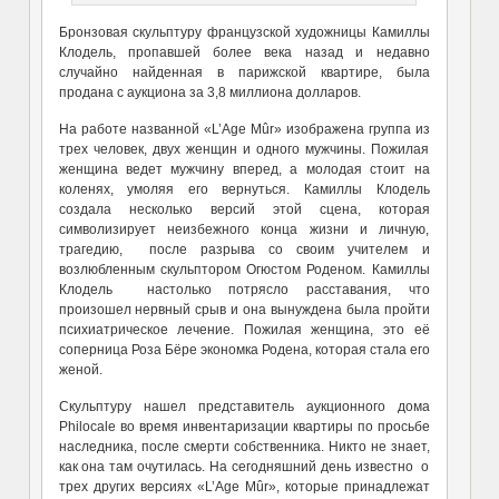
Бронзовая скульптуру французской художницы Камиллы
Клодель, пропавшей более века назад и недавно
случайно найденная в парижской квартире, была
продана с аукциона за 3,8 миллиона долларов.
На работе названной «L’Age Mûr» изображена группа из
трех человек, двух женщин и одного мужчины. Пожилая
женщина ведет мужчину вперед, а молодая стоит на
коленях, умоляя его вернуться. Камиллы Клодель
создала несколько версий этой сцена, которая
символизирует неизбежного конца жизни и личную,
трагедию, после разрыва со своим учителем и
возлюбленным скульптором Огюстом Роденом. Камиллы
Клодель настолько потрясло расставания, что
произошел нервный срыв и она вынуждена была пройти
психиатрическое лечение. Пожилая женщина, это её
соперница Роза Бёре экономка Родена, которая стала его
женой.
Скульптуру нашел представитель аукционного дома
Philocale во время инвентаризации квартиры по просьбе
наследника, после смерти собственника. Никто не знает,
как она там очутилась. На сегодняшний день известно о
трех других версиях «L’Age Mûr», которые принадлежат