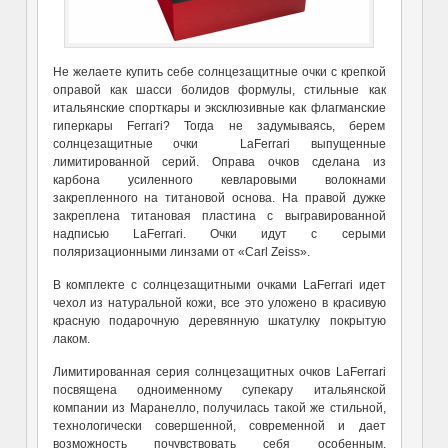
Не желаете купить себе солнцезащитные очки с крепкой
оправой как шасси болидов формулы, стильные как
итальянские спорткары и эксклюзивные как флагманские
гиперкары Ferrari? Тогда не задумываясь, берем
солнцезащитные очки LaFerrari выпущенные
лимитированной серий. Оправа очков сделана из
карбона усиленного кевларовыми волокнами
закрепленного на титановой основа. На правой дужке
закреплена титановая пластина с выгравированной
надписью LaFerrari. Очки идут с серыми
поляризационными линзами от «Carl Zeiss».
В комплекте с солнцезащитными очками LaFerrari идет
чехол из натуральной кожи, все это уложено в красивую
красную подарочную деревянную шкатулку покрытую
лаком.
Лимитированная серия солнцезащитных очков LaFerrari
посвящена одноименному супекару итальянской
компании из Маранелло, получилась такой же стильной,
технологически совершенной, современной и дает
возможность почувствовать себя особенным.