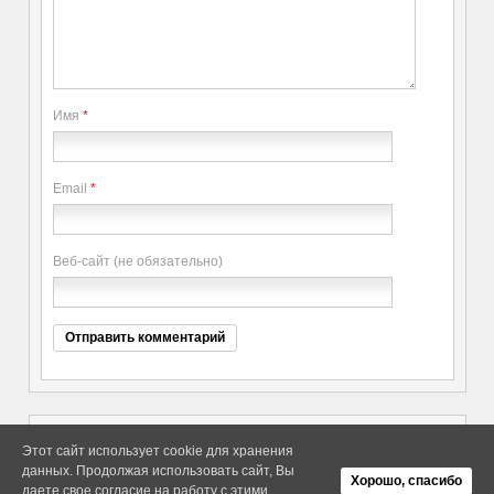
Имя
*
Email
*
Веб-сайт (не обязательно)
Этот сайт использует cookie для хранения
данных. Продолжая использовать сайт, Вы
Copyright elitethings. All Rights
Об Arras WordPress Theme
Хорошо, спасибо
Reserved.
даете свое согласие на работу с этими