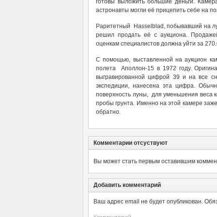
готовы выложить большие деньги. Камера
астронавты могли её прицепить себе на по
Раритетный Hasselblad, побывавший на лу
решил продать её с аукциона. Продажей
оценкам специалистов должна уйти за 270.
С помощью, выставленной на аукцион ка
полета Аполлон-15 в 1972 году. Оригина
выгравированной цифрой 39 и на все сн
экспедиции, нанесена эта цифра. Обыч
поверхность луны, для уменьшения веса к
пробы грунта. Именно на этой камере заж
обратно.
Комментарии отсуствуют
Вы может стать первым оставившим коммент
Добавить комментарий
Ваш адрес email не будет опубликован.
Обя