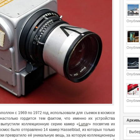
Опублик
Опублик
Опублик
Опублик
оллон с 1969 по 1972 год, использовали для съемок в космосе
настолько гордится тем фактом, что именно их устройства
Архив
выпустили коллекционную серию камер «
Luna
r» посвятив их
осмос было отправлено 14 камер Hasselblad, из которых только
Архивы
ски превратило её уникальную вещь, за которую коллекционеры