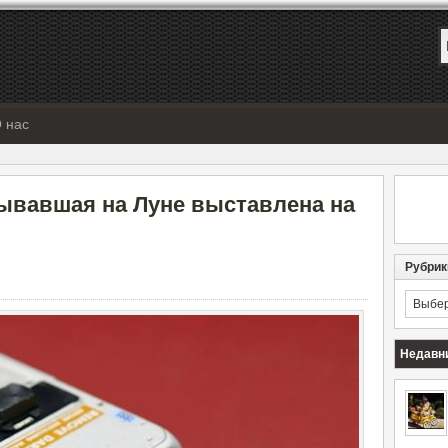
 нас
бывавшая на Луне выставлена на
Рубрик
Рубрик
Недавн