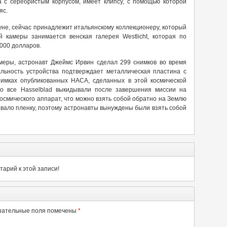
 с серебристым корпусом, имеет клипсу, с помощью которой
яс.
не, сейчас принадлежит итальянскому коллекционеру, который
 камеры занимается венская галерея Westlicht, которая по
000 долларов.
меры, астронавт Джеймс Ирвин сделал 299 снимков во время
льность устройства подтверждает металлическая пластина с
имках опубликованных НАСА, сделанных в этой космической
но все Hasselblad выкидывали после завершения миссии на
осмического аппарат, что можно взять собой обратно на Землю
евало пленку, поэтому астронавты вынуждены были взять собой
арий к этой записи!
зательные поля помечены
*