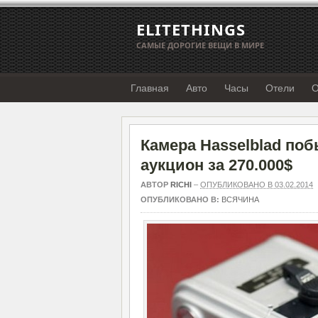
ELITETHINGS
САМЫЕ ДОРОГИЕ ВЕЩИ В МИРЕ
Главная
Авто
Часы
Отели
О
Камера Hasselblad по
аукцион за 270.000$
АВТОР
RICHI
–
ОПУБЛИКОВАНО В 03.02.2014
ОПУБЛИКОВАНО В:
ВСЯЧИНА