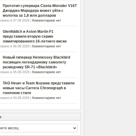
Прототип суперкара Cizeta-Moroder V16T
Джорджо Мородера может уйти с
молотка за 1,8 млн долларов
овано в 07.08.2026 |
Комментариев нет
Glenfiddich и Aston Martin F1
представили вторую серию
лимитированного 16-летнего виски
овано в 06.08.2026 |
Комментариев нет
Новый гиперкар Hennessey Blackbird
посвящен легендарному самолету
разведчику SR-71 «Blackbird»
овано в 05.08.2026 |
Комментариев нет
TAG Heuer и Team Ikuzawa представили
новые часы Carrera Chronograph в
гоночном стиле
овано в 04.08.2026 |
Комментариев нет
ы