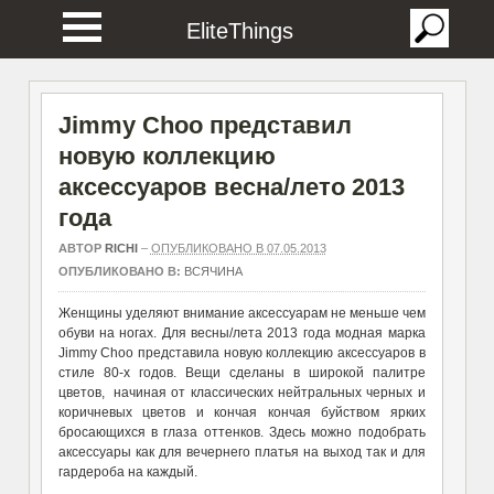
EliteThings
Jimmy Choo представил
новую коллекцию
аксессуаров весна/лето 2013
года
АВТОР
RICHI
–
ОПУБЛИКОВАНО В 07.05.2013
ОПУБЛИКОВАНО В:
ВСЯЧИНА
Женщины уделяют внимание аксессуарам не меньше чем
обуви на ногах. Для весны/лета 2013 года модная марка
Jimmy Choo представила новую коллекцию аксессуаров в
стиле 80-х годов. Вещи сделаны в широкой палитре
цветов, начиная от классических нейтральных черных и
коричневых цветов и кончая кончая буйством ярких
бросающихся в глаза оттенков. Здесь можно подобрать
аксессуары как для вечернего платья на выход так и для
гардероба на каждый.