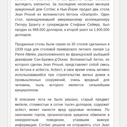
выглядеть элегантно. За последние несколько месяцев
аукционный дом Сотбис в Нью-Йорке продал два стола
Jean Prouvé из волокнистого бетона «Granipoli». Один
стол, принадлежавший американскому коллекционеру
Питеру Бранту и супермодели Стефани Сеймур, был
продан за 988.000 долларов, а второй ушел за 1.600.000
долларов.
Проданные столы были серию из 30 столов сделанных в
1939 года для столовой приморского летнего лагеря La
Pierre Attelée, расположенного во французской рыбацкой
деревушке Сен-Бревен-д’Осеан. Волокнистый бетон, из
которого сделан Jean Prouvé, представляет собой смесь
из бетона и асбеста. Асбест, в свое время очень активно
использовавшийся при строительстве жилых домов и
промышленных сооружений, очень вредный для
человека, пыль которого является сильнейшим
канцерогеном.
В описании лота не было указано, старый предмет
мебели, стоимостью в сотни тысяч долларов, содержит
асбест, может нанести вред здоровью человека. По
окончанию торгов, организаторов аукциона обвинили в
некорректным поведении, утаившим важную
информацию. Сотбис решили не отправлять стол Jean