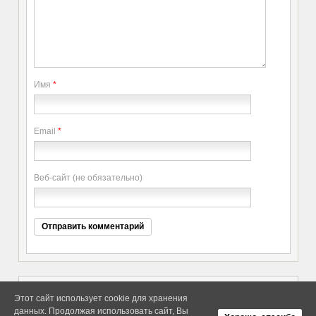
Имя
*
Email
*
Веб-сайт (не обязательно)
Этот сайт использует cookie для хранения
данных. Продолжая использовать сайт, Вы
Copyright elitethings. All Rights
Об Arras WordPress Theme