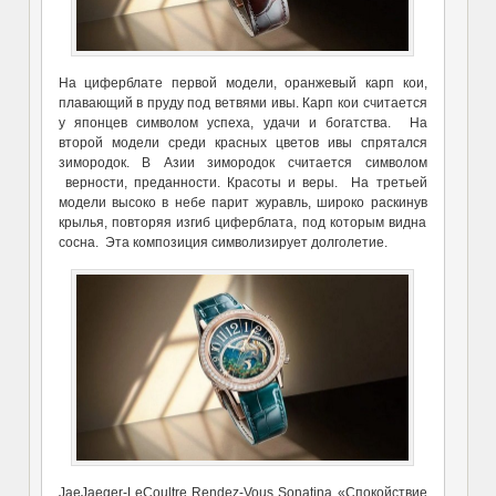
На циферблате первой модели, оранжевый карп кои,
плавающий в пруду под ветвями ивы. Карп кои считается
у японцев символом успеха, удачи и богатства. На
второй модели среди красных цветов ивы спрятался
зимородок. В Азии зимородок считается символом
верности, преданности. Красоты и веры. На третьей
модели высоко в небе парит журавль, широко раскинув
крылья, повторяя изгиб циферблата, под которым видна
сосна. Эта композиция символизирует долголетие.
JaeJaeger-LeCoultre Rendez-Vous Sonatina «Спокойствие