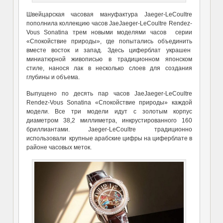
Швейцарская часовая мануфактура Jaeger-LeCoultre
пополнила коллекцию часов JaeJaeger-LeCoultre Rendez-
Vous Sonatina трем новыми моделями часов серии
«Спокойствие природы», где попытались объединить
вместе восток и запад. Здесь циферблат украшен
миниатюрной живописью в традиционном японском
стиле, нанося лак в несколько слоев для создания
глубины и объема.
Выпущено по десять пар часов JaeJaeger-LeCoultre
Rendez-Vous Sonatina «Спокойствие природы» каждой
модели. Все три модели идут с золотым корпус
диаметром 38,2 миллиметра, инкрустированного 160
бриллиантами. Jaeger-LeCoultre традиционно
использовали крупные арабские цифры на циферблате в
районе часовых меток.