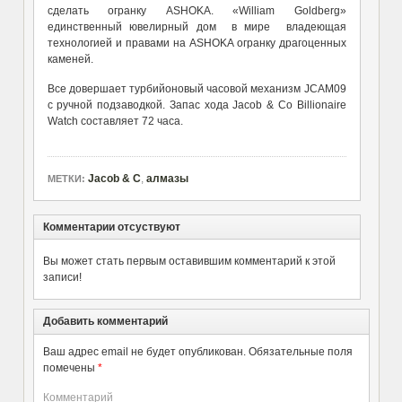
сделать огранку ASHOKA. «William Goldberg»
единственный ювелирный дом в мире владеющая
технологией и правами на ASHOKA огранку драгоценных
каменей.
Все довершает турбийоновый часовой механизм JCAM09
с ручной подзаводкой. Запас хода Jacob & Co Billionaire
Watch составляет 72 часа.
Jacob & C
,
алмазы
МЕТКИ:
Комментарии отсуствуют
Вы может стать первым оставившим комментарий к этой
записи!
Добавить комментарий
Ваш адрес email не будет опубликован.
Обязательные поля
помечены
*
Комментарий