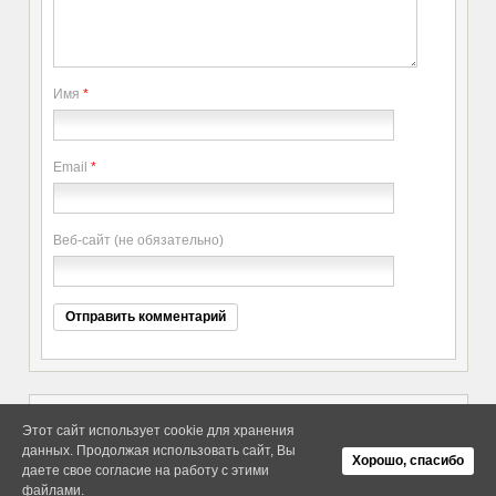
Имя
*
Email
*
Веб-сайт (не обязательно)
Этот сайт использует cookie для хранения
данных. Продолжая использовать сайт, Вы
Copyright elitethings. All Rights
Об Arras WordPress Theme
Хорошо, спасибо
Reserved.
даете свое согласие на работу с этими
файлами.