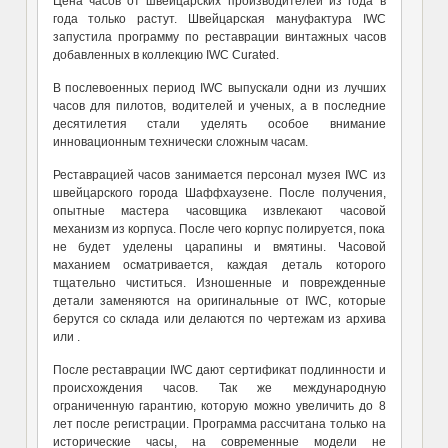
Цена часов от швейцарских производителей из года в
года только растут. Швейцарская мануфактура
IWC
запустила программу по реставрации винтажных часов
добавленных в коллекцию
IWC Curated.
В послевоенных период
IWC
выпускали одни из лучших
часов для пилотов, водителей и ученых, а в последние
десятилетия
стали уделять
особое внимание
инновационным технически сложным часам.
Реставрацией часов занимается персонал музея IWC из
швейцарского города
Шаффхаузене.
После получения,
опытные мастера часовщика извлекают часовой
механизм из корпуса. После чего корпус полируется, пока
не будет уделены царапины и вмятины. Часовой
махани
е
м осматривается, каждая деталь которого
тщательно
чиститься. Изношенные и поврежденные
детали заменяются на оригинальные
от
IWC,
которые
берутся со склада или делаются по чертежам из архива
или
.
После реставрации IWC дают сертификат подлинности и
происхождения часов. Так же международную
ограниченную гарантию, которую можно увеличить до 8
лет после регистрации. Программа рассчитана только на
исторические часы, на современные модели не