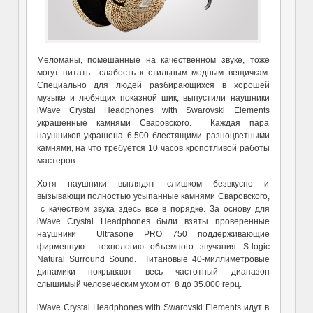
Меломаны, помешанные на качественном звуке, тоже
могут питать слабость к стильным модным вещичкам.
Специально для людей разбирающихся в хорошей
музыке и любящих показной шик, выпустили наушники
iWave Crystal Headphones with Swarovski Elements
украшенные камнями Сваровского. Каждая пара
наушников украшена 6.500 блестящими разноцветными
камнями, на что требуется 10 часов кропотливой работы
мастеров.
Хотя наушники выглядят слишком безвкусно и
вызывающи полностью усыпанные камнями Сваровского,
с качеством звука здесь все в порядке. За основу для
iWave Crystal Headphones были взяты проверенные
наушники Ultrasone PRO 750 поддерживающие
фирменную технологию объемного звучания S-logic
Natural Surround Sound. Титановые 40-миллиметровые
динамики покрывают весь частотный диапазон
слышимый человеческим ухом от 8 до 35.000 герц.
iWave Crystal Headphones with Swarovski Elements идут в