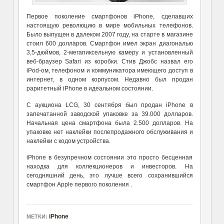
Первое поколение смартфонов iPhone, сделавших
настоящую революцию в мире мобильных телефонов.
Было выпущен в далеком 2007 году, на старте в магазине
стоил 600 долларов. Смартфон имел экран диагональю
3,5-дюймов, 2-мегапиксельную камеру и установленный
веб-браузер Safari из коробки. Стив Джобс назвал его
iPod-ом, телефоном и коммуникатора имеющего доступ в
интернет, в одном корпусом. Недавно был продан
раритетный iPhone в идеальном состоянии.
С аукциона LCG, 30 сентября был продан iPhone в
запечатанной заводской упаковке за 39.000 долларов.
Начальная цена смартфона была 2.500 долларов. На
упаковке нет наклейки послепродажного обслуживания и
наклейки с кодом устройства.
iPhone в безупречном состоянии это просто бесценная
находка для коллекционеров и инвесторов. На
сегодняшний день, это лучше всего сохранившийся
смартфон Apple первого поколения .
iPhone
МЕТКИ: