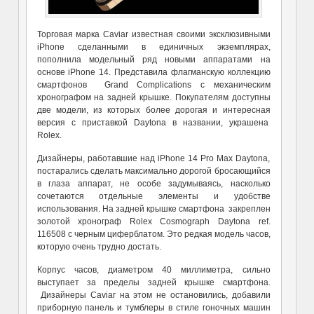
Торговая марка Caviar известная своими эксклюзивными
iPhone сделанными в единичных экземплярах,
пополнила модельный ряд новыми аппаратами на
основе iPhone 14. Представила флагманскую коллекцию
смартфонов Grand Complications с механическим
хронографом на задней крышке. Покупателям доступны
две модели, из которых более дорогая и интересная
версия с приставкой Daytona в названии, украшена
Rolex.
Дизайнеры, работавшие над iPhone 14 Pro Max Daytona,
постарались сделать максимально дорогой бросающийся
в глаза аппарат, не особе задумываясь, насколько
сочетаются отдельные элементы и удобстве
использования. На задней крышке смартфона закреплен
золотой хронограф Rolex Cosmograph Daytona ref.
116508 с черным циферблатом. Это редкая модель часов,
которую очень трудно достать.
Корпус часов, диаметром 40 миллиметра, сильно
выступает за пределы задней крышке смартфона.
Дизайнеры Caviar на этом не остановились, добавили
приборную панель и тумблеры в стиле гоночных машин