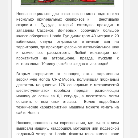
Honda специально для своих поклонников подготовила
несколько оригинальных сюрпризов к фестивалю
скорости в Гудвуде, который ежегодно проходит в
западном Сассексе. Во-первых, соорудили большое
колесо обозрения Honda Eye диаметром 40 метров с 20
кабинками, откуда открывался отличный вид на
территорию, где проходит красочное автомобильное шоу
и можно все рассмотреть. Любой желающие мог
прокатиться на аттракционе, правда, пускали с
интервалом в 10 минут, чтоб не создавать очередей.
Вторым сюрпризом от японцев, стала заряженная
версия купе Honda CR-Z Mugen, получившая гибридный
двигатель мощностью 176 лошадиных с механической
шестиступенчатой коробкой передач, разгоняющий
машину до сотни за 6,1 секунды, а посетители могли
оставить о нем свои отзывы. Более подробные
технические характеристики машины можете узнать на
сайте Honda.
Наконец организовали соревнования, где счастливчики
выиграли машину, квадроцикл, мотоцикл или подвесной
лодочный мотор от Honda. Фанаты гонок имели шанс