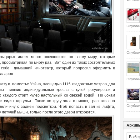
Опублик
Опублик
ыцарь» имеет много поклонников по всему миру, которые
, просматривая по многу раз. Вот один из таких состоятельных
л себе домашний кинотеатр, который попросил оформить в
олларов.
Опублик
нату в поместье Уэйна, площадью 1115 квадратных метров, для
ны мягкие индивидуальные кресла с кучей регулировок и
о каждого стоит
кулер настольный
со свежей водой. По бокам
и сидят гаргульи. Также по кругу зала в нишах, расставлено
Опублик
еличину с задней подсветкой. Чтоб попасть в зал из лифта,
летучей мыши, только после этого двери откроются.
Архив
Архивы