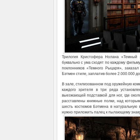
Трилогия Кристофера Нолана «Темный р
буквально с ума сходят по каждому фильму
поклонников «Темного Рыцаря», заказа
Бэтмен стиле, заплатив более 2.000.000 д
В зале, стилизованном под оружейную ком
каждого зрителя в три ряда установле
выезжающей подставкой для ног, где окол
расставлены книжные полки, над которым
шесть костюмов Бэтмена в натуральную в
нужно приложить палец к пылающему знаку 