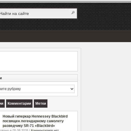
и
и
ии
Комментарии
Метки
Новый гиперкар Hennessey Blackbird
посвящен легендарному самолету
разведчику SR-71 «Blackbird»
овано в 05.08.2026 |
Комментариев нет