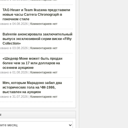
TAG Heuer и Team Ikuzawa представили
новые часы Carrera Chronograph в
гоночном стиле
овано в 04.08.2026 |
Комментариев нет
Balvenie анонсировала заключительный
выпуск эксклюзивной серии виски «Fifty
Collection»
овано в 03.08.2026 |
Комментариев нет
«Шедевр Моне может быть продан
более чем за 17 млн долларов на
осеннем аукционе
овано в 01.08.2026 |
Комментариев нет
Мяч, которым Марадоно забил два
исторических гола на ЧМ-1986,
выставлен на аукцион
овано в 31.07.2026 |
Комментариев нет
ы