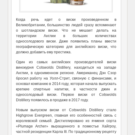
Когда речь идет о виски произведенном в
Великобритании, большинство людей сразу вспоминают
о шотландском виски. Что не мешает делать на
территории Англии в больших количествах
односолодового виски. Даже появились планы ввести
географическую категорию для английского виски, что
должно добавить ему престижа.
Один из самых английских производителей виски
винокурня Cotswolds Distillery, находиться на западе
Англии, в одноименном регионе. Американец
Дэн Сзор
бросил работу на Уолл-Стрит, связную с финансами, и
основал компанию в 2014 году, которая начала выпускать
крепкие спиртные напитки, в частности джин и
односолодовый виски. Первое виски от
Cotswolds
Distillery
появилось в продаже в
2017 году.
Новым выпуском виски от
Cotswolds Distillery
стало
Highgrove Evergreen,
главн
ая его
особенностей связь с
королевской семьей.
Д
истиллировано из ячменя сорт
а
«
Plumage Archer
»
выращенного в поместье
Хайгроу,
частной резиденции Карла III. По традиционному рецепту