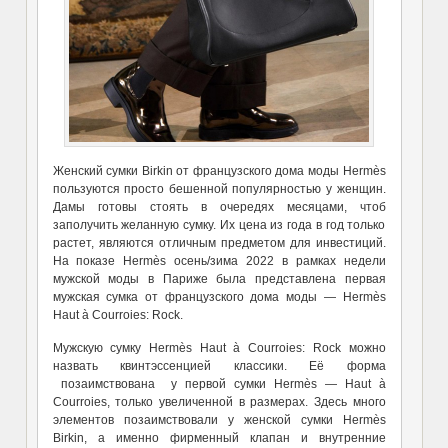
Женский сумки Birkin от французского дома моды Hermès
пользуются просто бешенной популярностью у женщин.
Дамы готовы стоять в очередях месяцами, чтоб
заполучить желанную сумку. Их цена из года в год только
растет, являются отличным предметом для инвестиций.
На показе Hermès осень/зима 2022 в рамках недели
мужской моды в Париже была представлена первая
мужская сумка от французского дома моды — Hermès
Haut à Courroies: Rock.
Мужскую сумку Hermès Haut à Courroies: Rock можно
назвать квинтэссенцией классики. Её форма
позаимствована у первой сумки Hermès — Haut à
Courroies, только увеличенной в размерах. Здесь много
элементов позаимствовали у женской сумки Hermès
Birkin, а именно фирменный клапан и внутренние