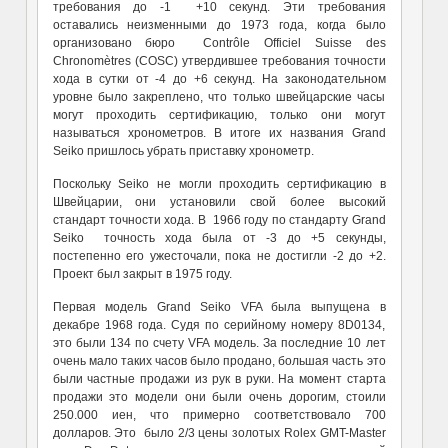
требования до -1 +10 секунд. Эти требования
оставались неизменными до 1973 года, когда было
организовано бюро Contrôle Officiel Suisse des
Chronomètres (COSC) утвердившее требования точности
хода в сутки от -4 до +6 секунд. На законодательном
уровне было закреплено, что только швейцарские часы
могут проходить сертификацию, только они могут
называться хронометров. В итоге их названия Grand
Seiko пришлось убрать приставку хронометр.
Поскольку Seiko не могли проходить сертификацию в
Швейцарии, они установили свой более высокий
стандарт точности хода. В 1966 году по стандарту Grand
Seiko точность хода была от -3 до +5 секунды,
постепенно его ужесточали, пока не достигли -2 до +2.
Проект был закрыт в 1975 году.
Первая модель Grand Seiko VFA была выпущена в
декабре 1968 года. Судя по серийному номеру 8D0134,
это были 134 по счету VFA модель. За последние 10 лет
очень мало таких часов было продано, большая часть это
были частные продажи из рук в руки. На момент старта
продажи это модели они были очень дорогим, стоили
250.000 иен, что примерно соответствовало 700
долларов. Это было 2/3 цены золотых Rolex GMT-Master