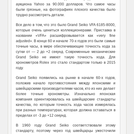
аукциона Yahoo за 90.000 долларов. Что самое часы
были грязные, на фотографиях плохого качества было
трудно рассмотреть детали.
Все дело в том, что это было Grand Seiko VFA 6185-8000,
которые очень цениться коллекционерами. Приставка в
названии «VFA» расшифровывается как «very fine
adjusted». В конце 60 и начале 70-х годов это были самые
точные часы, в мире обеспечивающие точность хода за
сутки от — 2 до +2 секунд. Современные механические
Grand Seiko не имеют такую точность хода. Для
хронометров Rolex это стало стандартом только в 2015
году.
Grand Seiko появились на рынке в начале 60-х годов,
положив начало противостояния между японскими и
швейцарскими производителями часов, кто из них делает
более точные хронометры. Изначально японская
компания ориентировалась на швейцарские стандарты
качества, по которым точность хода часов измерялась
при разных температурах, которая должна оставаться в
пределах от -3 до +12 секунд.
В 1960 году Grand Seiko соответствовали этому
стандарту, поэтому через год швейцарцы ужесточили