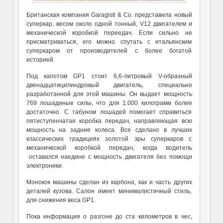
Британская компания Garagisti & Co. представила новый
суперкар, весом около одной тонный, V12 двигателем и
механической коробкой переедач. Если сильно не
присматриваться, его можно спутать с итальянским
суперкаром от производителей с более богатой
историей.
Под капотом GP1 стоит 6,6-литровый V-образный
двенадцатицилиндровый двигатель, специально
разработанной для этой машины. Он выдает мощность
769 лошадиные силы, что для 1.000 килограмм более
достаточно. С табуном лошадей помогает справиться
пятиступенчатая коробка передач, направляющая всю
мощность на задние колеса. Все сделано в лучших
классических традициях золотой эры суперкаров с
механической коробкой передач, когда водитель
оставался наедине с мощность двигателя без помощи
электроники.
Монокок машины сделан из карбона, как и часть других
деталей кузова. Салон имеет минималистичный стиль,
для снижения веса GP1.
Пока информация о разгоне до ста километров в чес,