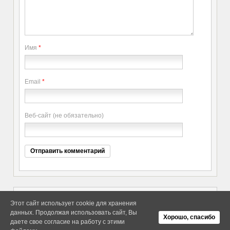
Имя
*
Email
*
Веб-сайт (не обязательно)
Этот сайт использует cookie для хранения
данных. Продолжая использовать сайт, Вы
Copyright elitethings. All Rights
Об Arras WordPress Theme
Хорошо, спасибо
Reserved.
даете свое согласие на работу с этими