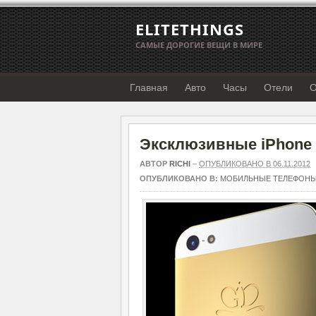
ELITETHINGS
САМЫЕ ДОРОГИЕ ВЕЩИ В МИРЕ
Главная
Авто
Часы
Отели
О
Эксклюзивные iPhone 5
АВТОР
RICHI
–
ОПУБЛИКОВАНО В 06.11.2012
ОПУБЛИКОВАНО В:
МОБИЛЬНЫЕ ТЕЛЕФОН