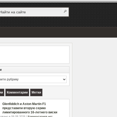
и
и
ии
Комментарии
Метки
Glenfiddich и Aston Martin F1
представили вторую серию
лимитированного 16-летнего виски
овано в 06.08.2026 |
Комментариев нет