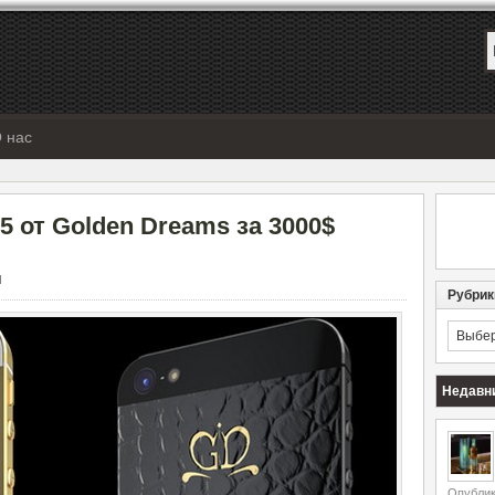
 нас
 от Golden Dreams за 3000$
Ы
Рубрик
Рубрик
Недавн
Опублик