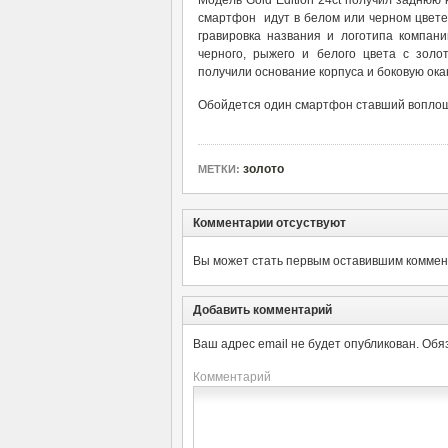
Модель Gold Edition 24ct получил заднюю 
смартфон идут в белом или черном цвете 
гравировка названия и логотипа компани
черного, рыжего и белого цвета с зол
получили основание корпуса и боковую ока
Обойдется один смартфон ставший воплоще
золото
МЕТКИ:
Комментарии отсуствуют
Вы может стать первым оставившим коммент
Добавить комментарий
Ваш адрес email не будет опубликован.
Обя
Комментарий