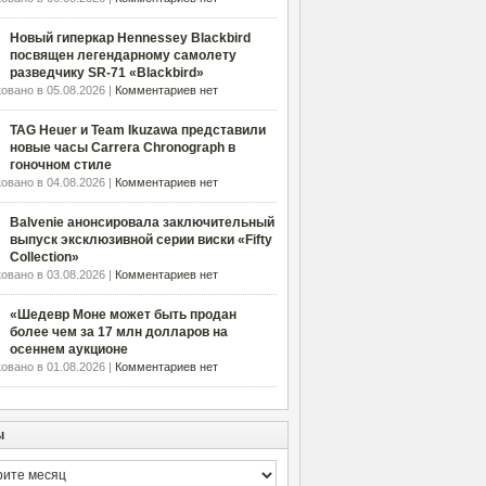
Новый гиперкар Hennessey Blackbird
посвящен легендарному самолету
разведчику SR-71 «Blackbird»
овано в 05.08.2026 |
Комментариев нет
TAG Heuer и Team Ikuzawa представили
новые часы Carrera Chronograph в
гоночном стиле
овано в 04.08.2026 |
Комментариев нет
Balvenie анонсировала заключительный
выпуск эксклюзивной серии виски «Fifty
Collection»
овано в 03.08.2026 |
Комментариев нет
«Шедевр Моне может быть продан
более чем за 17 млн долларов на
осеннем аукционе
овано в 01.08.2026 |
Комментариев нет
ы