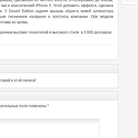
крышку, сделанную из чистого золота, отполировано до блеска,
как и классический iPhone 5. Чтоб добавить эффекта, сделана
и. У Desert Edition задняя крышка обшита кожей аллигатора
отым тиснением названия и логотипа компании. Обе модели
нтовку из хрома.
нием высоких технологий и высокого стиля в 3.000 долларов.
арий к этой записи!
зательные поля помечены
*