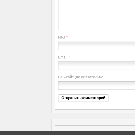
Имя
*
Email
*
Веб-сайт (не обязательно)
Copyright elitethings. All Rights Reserved.