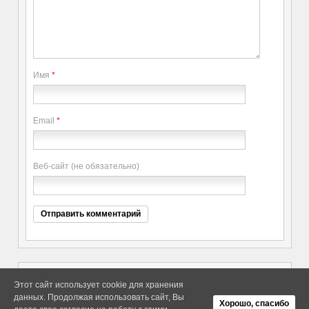
Имя
*
Email
*
Веб-сайт (не обязательно)
Этот сайт использует cookie для хранения
данных. Продолжая использовать сайт, Вы
Copyright elitethings. All Rights
Об Arras WordPress Theme
Хорошо, спасибо
Reserved.