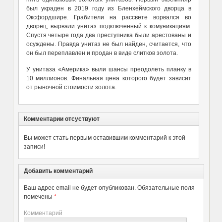
был украден в 2019 году из
Бленхейм
ского дворца
в
Оксфордшире.
Грабители
на рассвете
ворвался во
дворец, вырвали унитаз подключенный к
комуникациям
.
Спустя четыре года два
преступника
были арестованы и
осуждены.
Правда
унитаз не был найден, считается, что
он был переплавлен и продан в виде слитков золота.
У унитаза «Америка» выли шансы преодолеть планку в
10 миллионов. Финальная цена которого будет зависит
от рыночной стоимости золота.
Комментарии отсуствуют
Вы может стать первым оставившим комментарий к этой
записи!
Добавить комментарий
Ваш адрес email не будет опубликован.
Обязательные поля
помечены
*
Комментарий