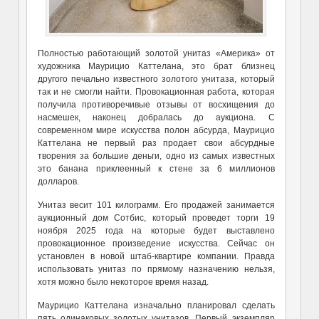
Полностью работающий золотой унитаз «Америка» от
художника
Маурицио Каттелана,
это брат близнец
другого
печально
известного золотого унитаза, который
так и не смогли найти. Провокационная работа,
которая
получила противоречивые отзывы от восхищения до
насмешек,
наконец добралась до аукциона. С
современном мире искусства полон абсурда, Маурицио
Каттелана
не первый раз продает свои абсурдные
творения за большие деньги, одно из самых известных
это
банана приклеенный к стене за 6 миллионов
долларов.
Унитаз весит 101 килограмм. Его продажей занимается
аукционный дом Сотбис, который проведет торги 19
ноября 2025 года на которые будет выставлено
провокационное произведение искусства. Сейчас он
установлен в новой штаб-квартире компании. Правда
использовать унитаз по прямому назначению нельзя,
хотя можно было некоторое время назад.
Маурицио Каттелана
изначально планировал сделать
пять одинаковых золотых унитазов. Первый экземпляр