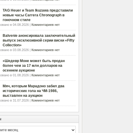
TAG Heuer и Team Ikuzawa представили
новые часы Carrera Chronograph в
гоночном стиле
овано в 04.08.2026 |
Комментариев нет
Balvenie анонсировала заключительный
выпуск эксклюзивной серии виски «Fifty
Collection»
овано в 03.08.2026 |
Комментариев нет
«Шедевр Моне может быть продан
более чем за 17 млн долларов на
осеннем аукционе
овано в 01.08.2026 |
Комментариев нет
Мяч, которым Марадоно забил два
исторических гола на ЧМ-1986,
выставлен на аукцион
овано в 31.07.2026 |
Комментариев нет
ы