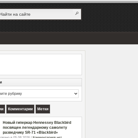
и
и
ии
Комментарии
Метки
Новый гиперкар Hennessey Blackbird
посвящен легендарному самолету
разведчику SR-71 «Blackbird»
овано в 05.08.2026 |
Комментариев нет