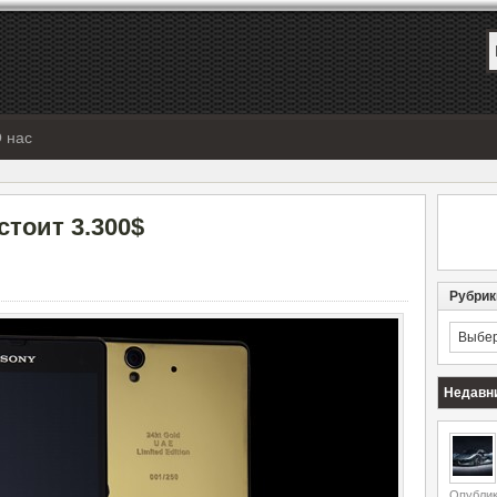
 нас
стоит 3.300$
Рубрик
Рубрик
Недавн
Опублик