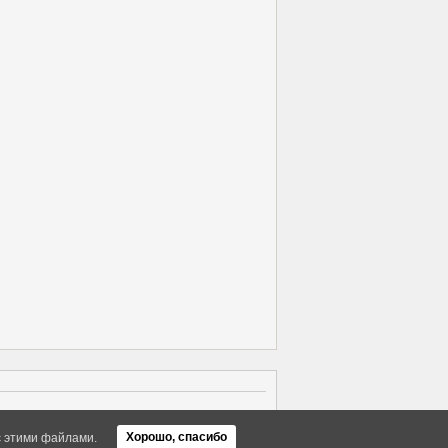
Об Arras WordPress Theme
Хорошо, спасибо
с этими файлами.