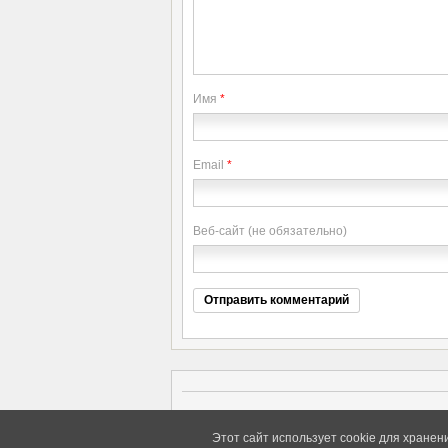
Имя
*
Email
*
Веб-сайт (не обязательно)
Copyright elitethings. All Rights Reserved.
Этот сайт использует cookie для хранен