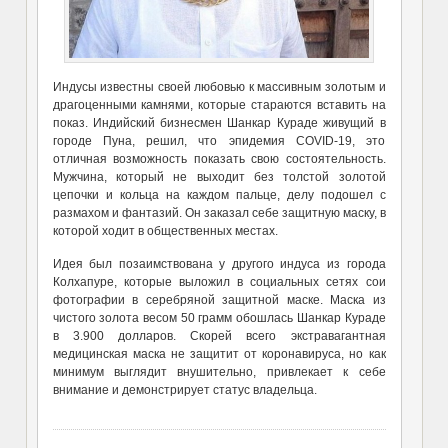
Индусы известны своей любовью к массивным золотым и
драгоценными камнями, которые стараются вставить на
показ. Индийский бизнесмен Шанкар Кураде живущий в
городе Пуна, решил, что эпидемия COVID-19, это
отличная возможность показать свою состоятельность.
Мужчина, который не выходит без толстой золотой
цепочки и кольца на каждом пальце, делу подошел с
размахом и фантазий. Он заказал себе защитную маску, в
которой ходит в общественных местах.
Идея был позаимствована у другого индуса из города
Колхапуре, которые выложил в социальных сетях сои
фотографии в серебряной защитной маске. Маска из
чистого золота весом 50 грамм обошлась Шанкар Кураде
в 3.900 долларов. Скорей всего экстравагантная
медицинская маска не защитит от коронавируса, но как
минимум выглядит внушительно, привлекает к себе
внимание и демонстрирует статус владельца.