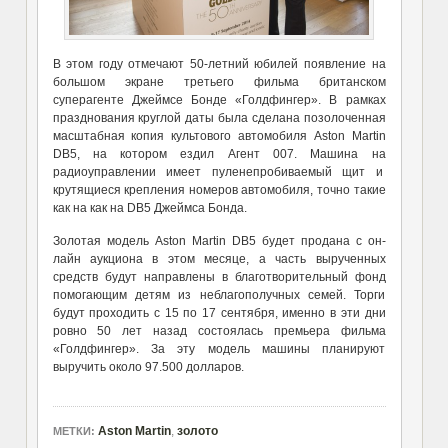
В этом году отмечают 50-летний юбилей появление на
большом экране третьего фильма британском
суперагенте Джеймсе Бонде «Голдфингер». В рамках
празднования круглой даты была сделана позолоченная
масштабная копия культового автомобиля Aston Martin
DB5, на котором ездил Агент 007. Машина на
радиоуправлении имеет пуленепробиваемый щит и
крутящиеся крепления номеров автомобиля, точно такие
как на как на DB5 Джеймса Бонда.
Золотая модель Aston Martin DB5 будет продана с он-
лайн аукциона в этом месяце, а часть вырученных
средств будут направлены в благотворительный фонд
помогающим детям из неблагополучных семей. Торги
будут проходить с 15 по 17 сентября, именно в эти дни
ровно 50 лет назад состоялась премьера фильма
«Голдфингер». За эту модель машины планируют
выручить около 97.500 долларов.
Aston Martin
,
золото
МЕТКИ: