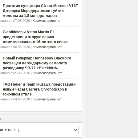
Прототип суперкара Cizeta-Moroder V16T
Джорджо Мородера может уйти с
молотка за 1,8 млн долларов
овано в 07.08.2026 |
Комментариев нет
Glenfiddich и Aston Martin F1
представили вторую серию
лимитированного 16-летнего виски
овано в 06.08.2026 |
Комментариев нет
Новый гиперкар Hennessey Blackbird
посвящен легендарному самолету
разведчику SR-71 «Blackbird»
овано в 05.08.2026 |
Комментариев нет
TAG Heuer и Team Ikuzawa представили
новые часы Carrera Chronograph в
гоночном стиле
овано в 04.08.2026 |
Комментариев нет
ы