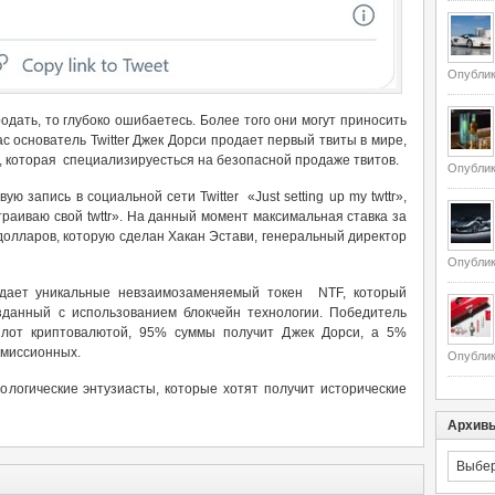
Опублик
дать, то глубоко ошибаетесь. Более того они могут приносить
ас основатель Twitter Джек Дорси продает первый твиты в мире,
t, которая специализируесться на безопасной продаже твитов.
Опублик
ю запись в социальной сети Twitter «Just setting up my twttr»,
раиваю свой twttr». На данный момент максимальная ставка за
долларов, которую сделан Хакан Эстави, генеральный директор
Опублик
ждает уникальные невзаимозаменяемый токен NTF, который
зданный с использованием блокчейн технологии. Победитель
 лот криптовалютой, 95% суммы получит Джек Дорси, а 5%
комиссионных.
Опублик
ологические энтузиасты, которые хотят получит исторические
Архив
Архивы