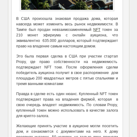
В США произошла знаковая продажа дома, которая
навсегда может изменить весь рынок недвижимости. В
Тампе был продан невзаимозаменяемый
NFT
токен за
210 монет эфириума с онлайн аукциона, что
эквивалентно 635.000 долларов, который подтверждает
право на владение самым настоящим домом.
Это была первая сделка в США при участии стартап
Propy, где право собственности на недвижемость
подтверждает NFT токе. После оформления сделки
победитель аукциона получит в свое распоряжение дом
площадью 200 квадратных метров с пятью спальнями и
тремя ванными комнатами
Правда в сделке есть один нюанс. Купленный NFT токен
подтверждает права на владения фирмой, которая в
свою очередь владеет недвижимость. По словам Propy,
купленный токен можно использовать в качестве залога
для крипто-залога.
Желающие принять участие в аукционе могли посетить
дом, и ознакомится с документами на него. К дому