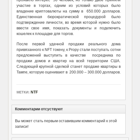
проявило интерес 50 человек, но только двое приняли
участие в торгах, одним из условий которых было
владение криптовалюты на сумму в 650.000 долларов.
Единственная бюрократической процедурой было
подтверждение личности, во время которой нужно было
ввести свое имя, показать документы и подключить
кошелек к площадке для торгов.
После первой удачной продажи реального дома
привязанного к NFT токену, к Propy стали поступать сотни
предложений выступить в качестве посредника по
продажи домов и квартир на всей территории США.
Следующей крупной сделкой станет продаже квартиры в
Тампе, которую оценивают в 200.000 – 300.000 долларов.
NTF
МЕТКИ:
Комментарии отсуствуют
Вы может стать первым оставившим комментарий к этой
записи!