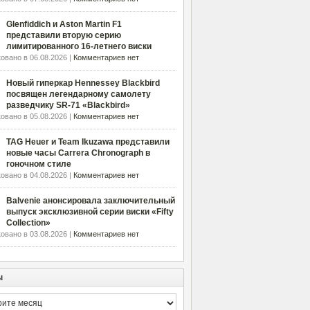
Glenfiddich и Aston Martin F1
представили вторую серию
лимитированного 16-летнего виски
овано в 06.08.2026 |
Комментариев нет
Новый гиперкар Hennessey Blackbird
посвящен легендарному самолету
разведчику SR-71 «Blackbird»
овано в 05.08.2026 |
Комментариев нет
TAG Heuer и Team Ikuzawa представили
новые часы Carrera Chronograph в
гоночном стиле
овано в 04.08.2026 |
Комментариев нет
Balvenie анонсировала заключительный
выпуск эксклюзивной серии виски «Fifty
Collection»
овано в 03.08.2026 |
Комментариев нет
ы