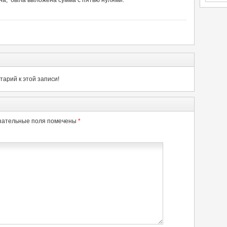
на, была выложена сумма с пятью нулями.
арий к этой записи!
зательные поля помечены
*