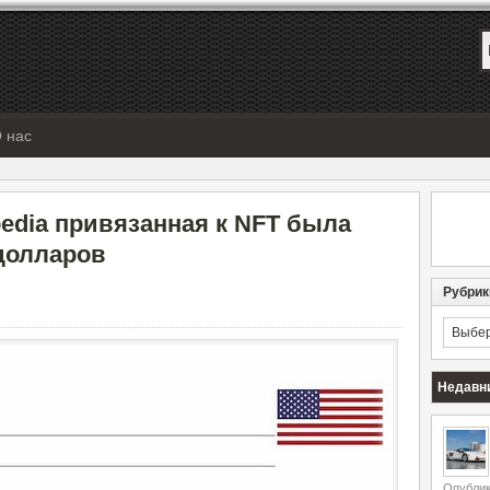
 нас
edia привязанная к NFT была
 долларов
Рубрик
Рубрик
Недавн
Опублик