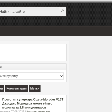
и
и
ии
Комментарии
Метки
Прототип суперкара Cizeta-Moroder V16T
Джорджо Мородера может уйти с
молотка за 1,8 млн долларов
овано в 07.08.2026 |
Комментариев нет