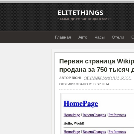
ELITETHINGS
САМЫЕ ДОРОГИЕ ВЕЩИ В МИРЕ
Главная
Авто
Часы
Отели
О
Первая страница Wikip
продана за 750 тысяч
АВТОР
RICHI
–
ОПУБЛИКОВАНО В 16.12.2021
ОПУБЛИКОВАНО В:
ВСЯЧИНА