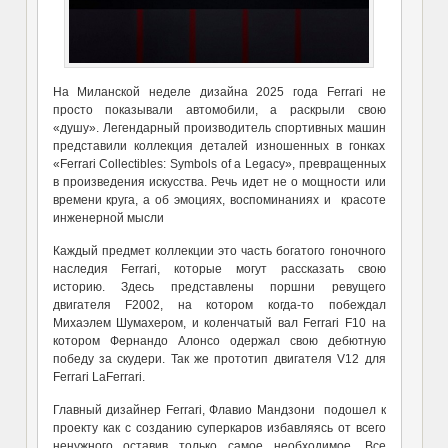
На Миланской неделе дизайна 2025 года Ferrari не
просто показывали автомобили, а раскрыли свою
«душу». Легендарный производитель спортивных машин
представили коллекция деталей изношенных в гонках
«Ferrari Collectibles: Symbols of a Legacy», превращенных
в произведения искусства. Речь идет не о мощности или
времени круга, а об эмоциях, воспоминаниях и красоте
инженерной мысли
Каждый предмет коллекции это часть богатого гоночного
наследия Ferrari, которые могут рассказать свою
историю. Здесь представлены поршни ревущего
двигателя F2002, на котором когда-то побеждал
Михаэлем Шумахером, и коленчатый вал Ferrari F10 на
котором Фернандо Алонсо одержал свою дебютную
победу за скудери. Так же прототип двигателя V12 для
Ferrari LaFerrari.
Главный дизайнер Ferrari, Флавио Мандзони подошел к
проекту как с созданию суперкаров избавляясь от всего
ненужного оставив только самое необходимое. Все