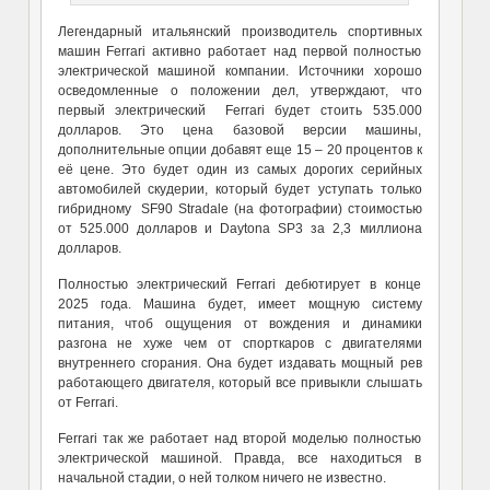
Легендарный итальянский производитель спортивных
машин Ferrari активно работает над первой полностью
электрической машиной компании. Источники хорошо
осведомленные о положении дел, утверждают, что
первый электрический Ferrari будет стоить 535.000
долларов. Это цена базовой версии машины,
дополнительные опции добавят еще 15 – 20 процентов к
её цене. Это будет один из самых дорогих серийных
автомобилей скудерии, который будет уступать только
гибридному SF90 Stradale (на фотографии) стоимостью
от 525.000 долларов и Daytona SP3 за 2,3 миллиона
долларов.
Полностью электрический Ferrari дебютирует в конце
2025 года. Машина будет, имеет мощную систему
питания, чтоб ощущения от вождения и динамики
разгона не хуже чем от спорткаров с двигателями
внутреннего сгорания. Она будет издавать мощный рев
работающего двигателя, который все привыкли слышать
от Ferrari.
Ferrari так же работает над второй моделью полностью
электрической машиной. Правда, все находиться в
начальной стадии, о ней толком ничего не известно.