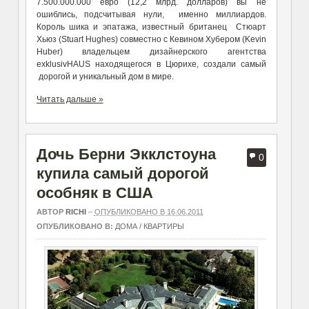
7.500.000.000 евро (12,2 млрд. долларов) вы не
ошиблись, подсчитывая нули, именно миллиардов.
Король шика и эпатажа, известный британец Стюарт
Хьюз (Stuart Hughes) совместно с Кевином Хубером (Kevin
Huber) владельцем дизайнерского агентства
exklusivHAUS находящегося в Цюрихе, создали самый
дорогой и уникальный дом в мире.
Читать дальше »
Дочь Берни Экклстоуна
0
купила самый дорогой
особняк в США
АВТОР
RICHI
–
ОПУБЛИКОВАНО В 16.06.2011
ОПУБЛИКОВАНО В:
ДОМА / КВАРТИРЫ