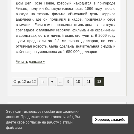
Дом Ben Rose Home, который находится в пригороде
Чикаго, получил большую известность 1896 году после
выхода на экраны фильма «Выходной день Ферриса
Бьюлера», где он появился в кадре, привлекая,к себе
внимание. Если вам понравился стиль дома, ваши вкусы
совпадают с главными героями фильма и не ограничены
в средствах, есть отличный шанс его купить. В 2009 году
дом продавали за 2,3 миллиона долларов, но есть
отличная новость, была сделана значительная скидка и
сейчас цена уменьшена до 1 650 000 долларов.
Читать дальше »
Стр. 12 из 12
|«
«
...
9
10
11
12
Этот сайт использует cookie для хранения
данных. Продолжая использовать сайт, Вы
Copyright elitethings. All Rights
Об Arras WordPress Theme
Хорошо, спасибо
Reserved.
даете свое согласие на работу с этими
файлами.