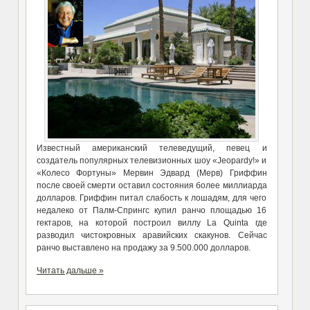
Известный американский телеведущий, певец и
создатель популярных телевизионных шоу «Jeopardy!» и
«Колесо Фортуны» Мервин Эдвард (Мерв) Гриффин
после своей смерти оставил состояния более миллиарда
долларов. Гриффин питал слабость к лошадям, для чего
недалеко от Палм-Спрингс купил ранчо площадью 16
гектаров, на которой построил виллу La Quinta где
разводил чистокровных аравийских скакунов. Сейчас
ранчо выставлено на продажу за 9.500.000 долларов.
Читать дальше »