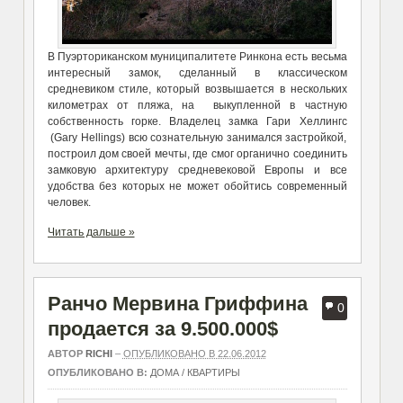
В Пуэрториканском муниципалитете Ринкона есть весьма
интересный замок, сделанный в классическом
средневиком стиле, который возвышается в нескольких
километрах от пляжа, на выкупленной в частную
собственность горке. Владелец замка Гари Хеллингс
(Gary Hellings) всю сознательную занимался застройкой,
построил дом своей мечты, где смог органично соединить
замковую архитектуру средневековой Европы и все
удобства без которых не может обойтись современный
человек.
Читать дальше »
Ранчо Мервина Гриффина
0
продается за 9.500.000$
АВТОР
RICHI
–
ОПУБЛИКОВАНО В 22.06.2012
ОПУБЛИКОВАНО В:
ДОМА / КВАРТИРЫ