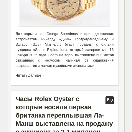
Две пары часов Omega Speedmaster принадлежавших
астронавтам
Ричарду
«Дику»
Гордону-младшему и
Эдгару
«Эду»
Митчеллу
будут проданы с онлайн
аукциона «
Space Exploration
» который завершиться 16
ноября 2025 года. Всего на торги выставлено 600 лотов
связанных с космосом, начиная от снаряжения
астронавтов и кончая музейными экспонатами.
Читать дальше »
Часы Rolex Oyster с
0
которые носила первая
британка переплывшая Ла-
Манш выставлена на продажу
с аукциона за 2,1 миллион