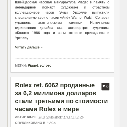
Швейцарская часовая мануфактура Piaget в память о
легендарном поп-арт художнике и страстном
коллекционере часов Энди Урхолле выпустили
специальную серию часов «Andy Warhol Watch Collage»
украшены экзотическими камнями. Источником
вдохновения дизайна стал автопортрет художника
«Коллж» 1986 года и часы которые принадлежали
Урхоллу.
Читать дальше »
Piaget
,
золото
МЕТКИ:
Rolex ref. 6062 проданные
0
за 6,2 миллиона долларов
стали третьими по стоимости
часами Rolex в мире
АВТОР
RICHI
–
ОПУБЛИКОВАНО В 17.11.2025
ОПУБЛИКОВАНО В:
ЧАСЫ