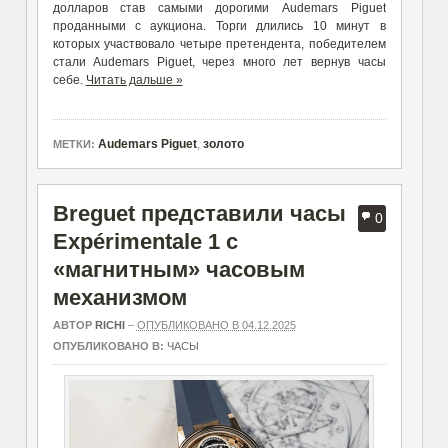
долларов став самыми дорогими Audemars Piguet
проданными с аукциона. Торги длились 10 минут в
которых участвовало четыре претендента, победителем
стали Audemars Piguet, через много лет вернув часы
себе.
Читать дальше »
Audemars Piguet
,
золото
МЕТКИ:
Breguet представили часы
0
Expérimentale 1 с
«магнитным» часовым
механизмом
АВТОР
RICHI
–
ОПУБЛИКОВАНО В 04.12.2025
ОПУБЛИКОВАНО В:
ЧАСЫ