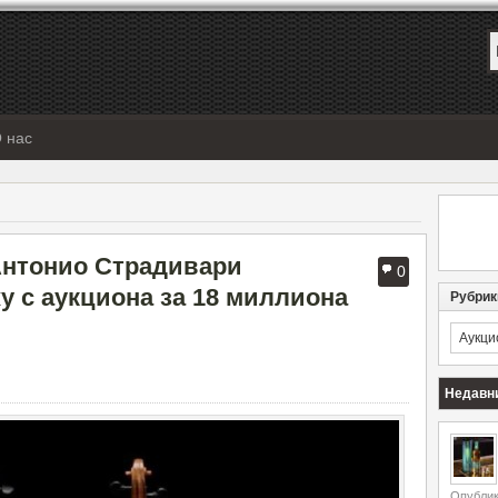
 нас
Антонио Страдивари
0
у с аукциона за 18 миллиона
Рубрик
Рубрик
Недавн
Опублик