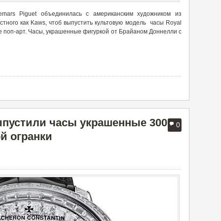
mars Piguet объединилась с американским художником из
тного как Kaws, чтоб выпустить культовую модель часы Royal
ле поп-арт. Часы, украшенные фигуркой от Брайаном Доннелли с
выпустили часы украшенные 300
0
й огранки