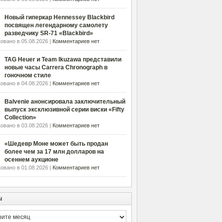
Новый гиперкар Hennessey Blackbird
посвящен легендарному самолету
разведчику SR-71 «Blackbird»
овано в 05.08.2026 |
Комментариев нет
TAG Heuer и Team Ikuzawa представили
новые часы Carrera Chronograph в
гоночном стиле
овано в 04.08.2026 |
Комментариев нет
Balvenie анонсировала заключительный
выпуск эксклюзивной серии виски «Fifty
Collection»
овано в 03.08.2026 |
Комментариев нет
«Шедевр Моне может быть продан
более чем за 17 млн долларов на
осеннем аукционе
овано в 01.08.2026 |
Комментариев нет
ы