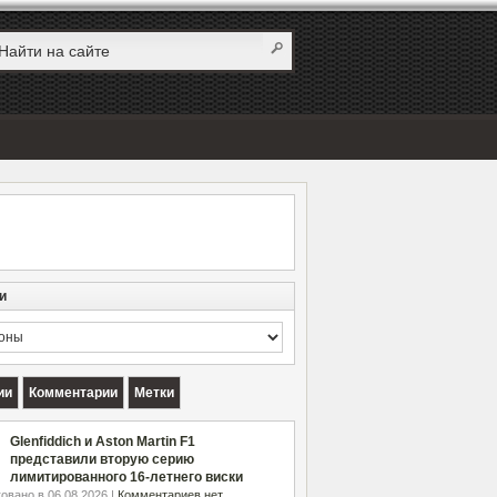
и
и
ии
Комментарии
Метки
Glenfiddich и Aston Martin F1
представили вторую серию
лимитированного 16-летнего виски
овано в 06.08.2026 |
Комментариев нет