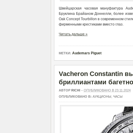
Швейцарская часовая мануфактура Aude
Бруклина Брайаном Доннелли, более извес
Oak Concept Tourbillon в современном сти
фирменными крестиками вместо глаз.
Читать дальше »
Audemars Piguet
МЕТКИ:
Vacheron Constantin 
бриллиантами багетно
АВТОР
RICHI
–
ОПУБЛИКОВАНО В 23.11.2024
ОПУБЛИКОВАНО В:
АУКЦИОНЫ
,
ЧАСЫ