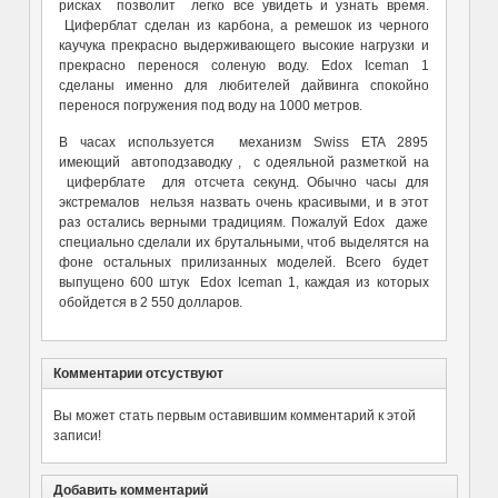
рисках позволит легко все увидеть и узнать время.
Циферблат сделан из карбона, а ремешок из черного
каучука прекрасно выдерживающего высокие нагрузки и
прекрасно перенося соленую воду. Edox Iceman 1
сделаны именно для любителей дайвинга спокойно
перенося погружения под воду на 1000 метров.
В часах используется механизм Swiss ETA 2895
имеющий автоподзаводку , с одеяльной разметкой на
циферблате для отсчета секунд. Обычно часы для
экстремалов нельзя назвать очень красивыми, и в этот
раз остались верными традициям. Пожалуй Edox даже
специально сделали их брутальными, чтоб выделятся на
фоне остальных прилизанных моделей. Всего будет
выпущено 600 штук Edox Iceman 1, каждая из которых
обойдется в 2 550 долларов.
Комментарии отсуствуют
Вы может стать первым оставившим комментарий к этой
записи!
Добавить комментарий