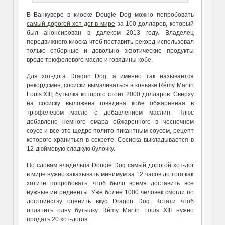
В Ванкувере в киоске Dougie Dog можно попробовать
самый дорогой хот-дог в мире
за 100 долларов, который
был анонсирован в далеком 2013 году. Владелец
передвижного киоска чтоб поставить рекорд использовал
только отборные и довольно экзотические продукты
вроде трюфелевого масло и говядины кобе.
Для хот-дога Dragon Dog, а именно так называется
рекордсмен, сосиски вымачиваться в коньяке Rémy Martin
Louis XIII, бутылка которого стоит 2000 долларов. Сверху
на сосиску выложена говядина кобе обжаренная в
трюфелевом масле с добавлением маслин. Плюс
добавлено немного омара обжаренного в чесночном
соусе и все это щедро полито пикантным соусом, рецепт
которого храниться в секрете. Сосиска выкладывается в
12-дюймовую сладкую булочку.
По словам владельца Dougie Dog самый дорогой хот-дог
в мире нужно заказывать минимум за 12 часов до того как
хотите попробовать, чтоб было время доставить все
нужные ингредиенты. Уже более 1000 человек смогли по
достоинству оценить вкус Dragon Dog. Кстати чтоб
оплатить одну бутылку Rémy Martin Louis XIII нужно
продать 20 хот-догов.