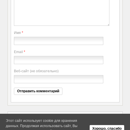
Имя
*
Email
*
Веб-сайт (не обязательно)
Этот сайт использует cookie для хранения
данных. Продолжая использовать сайт, Вы
Copyright elitethings. All Rights
Об Arras WordPress Theme
Хорошо, спасибо