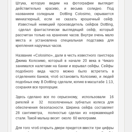
Штука, которую видим на фотографии выглядит
действительно красиво, и весьма солидно. Под
названием солидным Dottling Colosimo, скрывается
миниатюрный, если не сказать крошечный сейф.
Известный немецкий производитель сейфов Dottling,
сделал фантастически выглядящий сейф, который
рассчитан только на хранение часов. Внутри очень мало
места и установлена специальная подставка для
крепления наручных часов.
Название «Colosimo», дали в честь известного гангстера
Джима Колозимо, который в начале 20 века в Чикаго
занимался налетами на банки и взрывал сейфы. Сейфы
подобного вида часто можно было встретить в
отделениях банков, чтоб остановить Колозимо, и людей
подобных ему. В Dottling сделали, копию в масштабе 1:13,
сохраняя все пропорции.
Здесь сделано все по серьезному, использовали 16
ригелей и 32 позолоченных зубчатых колеса для
обеспечения безопасности. Ширина сейфа составляет
28 сантиметра, полностью сделан из нержавеющей
стали. Такой малыш весит около 60 килограмм.
Для того чтоб открыть двери придется ввести три цифры