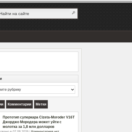
и
и
ии
Комментарии
Метки
Прототип суперкара Cizeta-Moroder V16T
Джорджо Мородера может уйти с
молотка за 1,8 млн долларов
овано в 07.08.2026 |
Комментариев нет