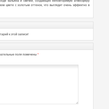
вроде кальяна и свечей, создающих неповторимую атмосферу
вом цвете с золотым оттенок, что выглядит очень эффектно в
арий к этой записи!
зательные поля помечены
*