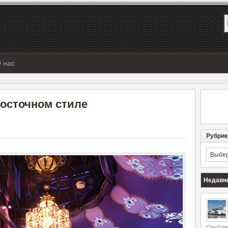
 нас
осточном стиле
Рубрик
Рубрик
Недавн
Опублик