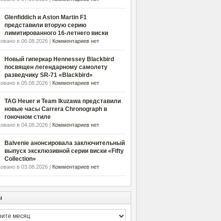
Glenfiddich и Aston Martin F1
представили вторую серию
лимитированного 16-летнего виски
овано в 06.08.2026 |
Комментариев нет
Новый гиперкар Hennessey Blackbird
посвящен легендарному самолету
разведчику SR-71 «Blackbird»
овано в 05.08.2026 |
Комментариев нет
TAG Heuer и Team Ikuzawa представили
новые часы Carrera Chronograph в
гоночном стиле
овано в 04.08.2026 |
Комментариев нет
Balvenie анонсировала заключительный
выпуск эксклюзивной серии виски «Fifty
Collection»
овано в 03.08.2026 |
Комментариев нет
ы