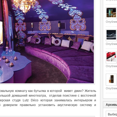
Опублик
Опублик
Опублик
Опублик
овальную комнату как бутылка в которой живет джин? Житель
ольшой домашний кинотеатра, отделав поистине с восточной
ерская студя Lutz Déco которая занималась интерьером и
Архив
й доверили правильно установить акустическую систему и
Архивы