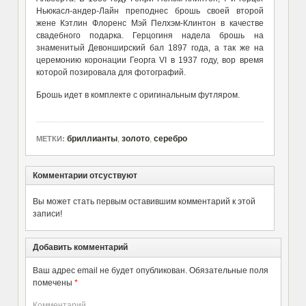
Ньюкасл-андер-Лайн преподнес брошь своей второй
жене Кэтлин Флоренс Мэй Пелхэм-Клинтон в качестве
свадебного подарка. Герцогиня надела брошь на
знаменитый Девонширский бал 1897 года, а так же на
церемонию коронации Георга VI в 1937 году, вор время
которой позировала для фотографий.
Брошь идет в комплекте с оригинальным футляром.
бриллианты
,
золото
,
серебро
МЕТКИ:
Комментарии отсуствуют
Вы может стать первым оставившим комментарий к этой
записи!
Добавить комментарий
Ваш адрес email не будет опубликован.
Обязательные поля
помечены
*
Комментарий