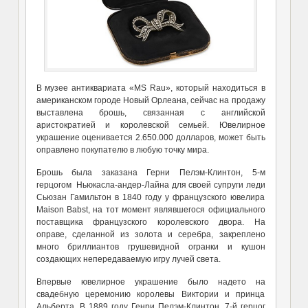
В музее антиквариата «MS Rau», который находиться в
американском городе Новый Орлеана, сейчас на продажу
выставлена брошь, связанная с английской
аристократией и королевской семьей. Ювелирное
украшение оценивается 2.650.000 долларов, может быть
оправлено покупателю в любую точку мира.
Брошь была заказана Герни Пелэм-Клинтон, 5-м
герцогом Ньюкасла-андер-Лайна для своей супруги леди
Сьюзан Гамильтон в 1840 году у французского ювелира
Maison Babst, на тот момент являвшегося официального
поставщика французского королевского двора. На
оправе, сделанной из золота и серебра, закреплено
много бриллиантов грушевидной огранки и кушон
создающих непередаваемую игру лучей света.
Впервые ювелирное украшение было надето на
свадебную церемонию королевы Виктории и принца
Альберта. В 1889 году Генри Пелэм-Клинтон, 7-й герцог