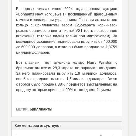
В первых числах июня 2024 года прошел аукцион
«Bonhams New York Jewels» посвященный драгоценным
камням и ювелирным украшениям. Главным лотом стало
кольцо с бриллиантом весом 12,2-карата коричнево-
розово-оранжевого цвета чистой VS1 (есть посторонние
включения, которые видны только под микроскопом). За
ювелирное украшение планировали выручить от 400.000
до 600.000 долларов, в итоге он было продано за 1,8759
миллион долларов.
Вот главный лот аукциона
кольцо Harry Winston
с
бриллиантом весом 29,3 карата не оправдал ожидания.
За него планировали выручить 1,9 миллион долларов,
оно было продано только за 1,5 миллион долларов. Всего
с торгов было продана 88% предметов выставленных на
продажу, которые принесли 99% от ожидаемой суммы.
бриллианты
МЕТКИ:
Комментарии отсуствуют