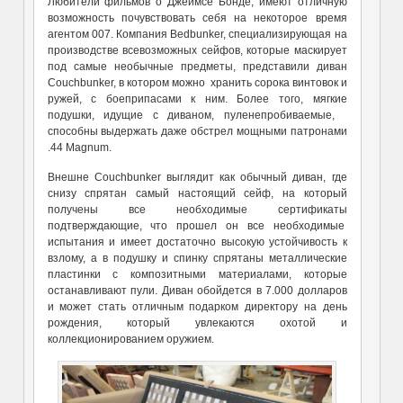
Любители фильмов о Джеймсе Бонде, имеют отличную
возможность почувствовать себя на некоторое время
агентом 007. Компания Bedbunker, специализирующая на
производстве всевозможных сейфов, которые маскирует
под самые необычные предметы, представили диван
Couchbunker, в котором можно хранить сорока винтовок и
ружей, с боеприпасами к ним. Более того, мягкие
подушки, идущие с диваном, пуленепробиваемые,
способны выдержать даже обстрел мощными патронами
.44 Magnum.
Внешне Couchbunker выглядит как обычный диван, где
снизу спрятан самый настоящий сейф, на который
получены все необходимые сертификаты
подтверждающие, что прошел он все необходимые
испытания и имеет достаточно высокую устойчивость к
взлому, а в подушку и спинку спрятаны металлические
пластинки с композитными материалами, которые
останавливают пули. Диван обойдется в 7.000 долларов
и может стать отличным подарком директору на день
рождения, который увлекаются охотой и
коллекционированием оружием.