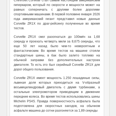
Chevrolet Corvette
стал самым настоящим американским
гиперкаром, который по скорости и мощности может на
равных соперничать с другими более дорогими
спортивными машинами. В первой половине января 2026
года американский гигант представил новые данные
Corvette ZR1X по драг-рейсинг
у
полученные во время
тестов.
Corvette ZR1X смог разогнаться до 100км\ч за 1,68
секунду и проехать четверть мили за 8,675 секунды, что
еще 50 лет назад было чем-то невероятным и
фантастическим. Во время тестов на машине стояли
стандартные шины, в бак было залито топливо на
обычной заправки без дополнительных настроек
двигателя. То есть это был серийный Corvette ZR1X для
дорог общего пользования.
Corvette ZR1X
имеет мощность 1.250 лошадиные силы,
львиная доля которых приходиться на
V-
образный
восьмицилиндровый двигатель с двумя турбинами, а
остальные электромотором приводящим в движение
передние колеса.
Во время тестов использовались шины
Michelin PS4S.
Правда поверхностность асфальта была
подготовлена для скоростных заездов, на обычном
асфальте машина до сотни разгоняется за
1,89
секунды